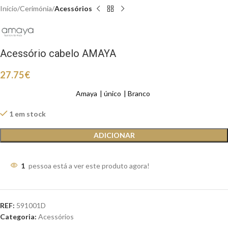
Início
Cerimónia
Acessórios
Acessório cabelo AMAYA
27.75
€
Amaya
único
Branco
1 em stock
ADICIONAR
1
pessoa está a ver este produto agora!
REF:
591001D
Categoria:
Acessórios