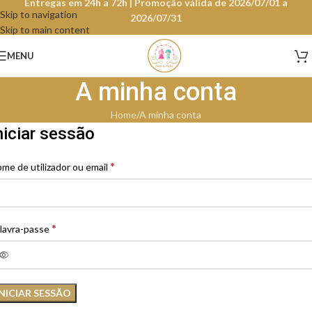
Entregas em 24h a 72h | Promoção válida de 2026/07/01 a
Skip to navigation
2026/07/31
Skip to main content
MENU
A minha conta
Home
A minha conta
niciar sessão
*
me de utilizador ou email
*
lavra-passe
INICIAR SESSÃO