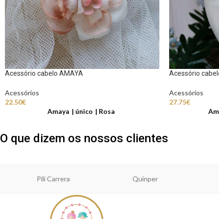
Acessório cabelo AMAYA
Acessório cabe
Acessórios
Acessórios
22.50
€
27.75
€
Amaya
único
Rosa
Am
O que dizem os nossos clientes
Pili Carrera
Quinper