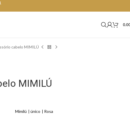
1
0.0
ssório cabelo MIMILÚ
belo MIMILÚ
Mimilú
único
Rosa