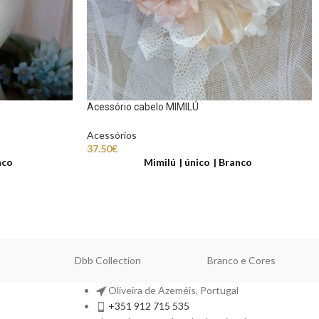
Acessório cabelo MIMILÚ
Acessórios
37.50
€
nco
Mimilú
único
Branco
Dbb Collection
Branco e Cores
Oliveira de Azeméis, Portugal
+351 912 715 535