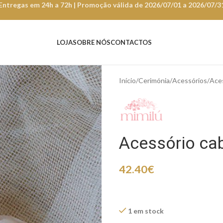
Entregas em 24h a 72h | Promoção válida de 2026/07/01 a 2026/07/3
LOJA
SOBRE NÓS
CONTACTOS
Início
Cerimónia
Acessórios
Ace
Acessório ca
42.40
€
1 em stock