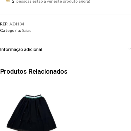
2
pessoas estão a ver este produto agora!
REF:
AZ4134
Categoria:
Saias
Informação adicional
Produtos Relacionados