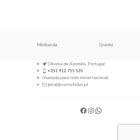
Minibanda
Granlei
Oliveira de Azeméis, Portugal
+351 912 715 535
chamada para rede móvel nacional
geral@contofadas.pt