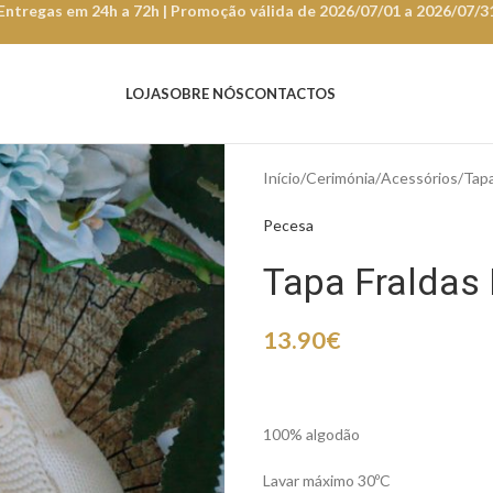
Entregas em 24h a 72h | Promoção válida de 2026/07/01 a 2026/07/3
LOJA
SOBRE NÓS
CONTACTOS
Início
Cerimónia
Acessórios
Tap
Pecesa
Tapa Fraldas
13.90
€
100% algodão
Lavar máximo 30ºC