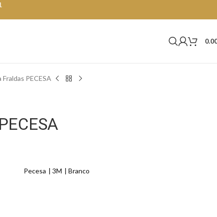
1
0.0
a Fraldas PECESA
 PECESA
Pecesa
3M
Branco