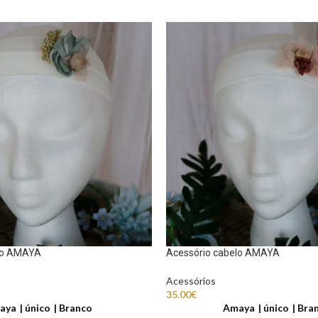
lo AMAYA
Acessório cabelo AMAYA
Acessórios
35.00
€
aya
único
Branco
Amaya
único
Bra