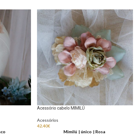
Acessório cabelo MIMILÚ
Acessórios
42.40
€
nco
Mimilú
único
Rosa