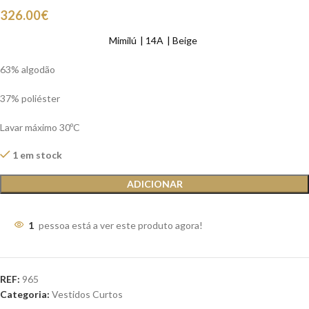
326.00
€
Mimilú
14A
Beige
63% algodão
37% poliéster
Lavar máximo 30ºC
1 em stock
ADICIONAR
1
pessoa está a ver este produto agora!
REF:
965
Categoria:
Vestidos Curtos