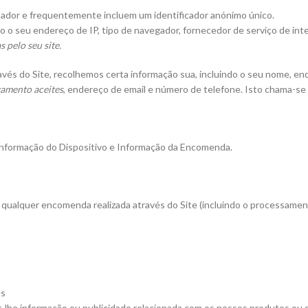
tador e frequentemente incluem um identificador anónimo único.
 o seu endereço de IP, tipo de navegador, fornecedor de serviço de inte
 pelo seu site.
ravés do Site, recolhemos certa informação sua, incluindo o seu nome, 
gamento aceites
, endereço de email e número de telefone. Isto chama-se
a Informação do Dispositivo e Informação da Encomenda.
ualquer encomenda realizada através do Site (incluindo o processament
es
-lhe informação ou publicidade relacionada com os nossos produtos ou s