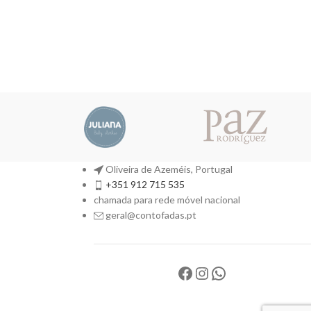
Oliveira de Azeméis, Portugal
+351 912 715 535
chamada para rede móvel nacional
geral@contofadas.pt