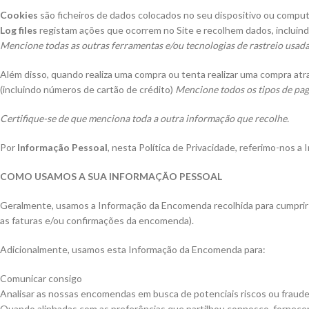
Cookies
são ficheiros de dados colocados no seu dispositivo ou compu
Log files
registam ações que ocorrem no Site e recolhem dados, incluindo
Mencione todas as outras ferramentas e/ou tecnologias de rastreio usadas
Além disso, quando realiza uma compra ou tenta realizar uma compra at
(incluindo números de cartão de crédito)
Mencione todos os tipos de pa
Certifique-se de que menciona toda a outra informação que recolhe.
Por
Informação Pessoal
, nesta Política de Privacidade, referimo-nos 
COMO USAMOS A SUA INFORMAÇÃO PESSOAL
Geralmente, usamos a Informação da Encomenda recolhida para cumprir q
as faturas e/ou confirmações da encomenda).
Adicionalmente, usamos esta Informação da Encomenda para:
Comunicar consigo
Analisar as nossas encomendas em busca de potenciais riscos ou fraud
Quando alinhadas com as preferências que partilhou connosco, fornecer