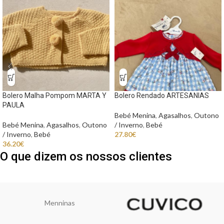
Bolero Malha Pompom MARTA Y
Bolero Rendado ARTESANIAS
PAULA
Bebé Menina
,
Agasalhos
,
Outono
Bebé Menina
,
Agasalhos
,
Outono
/ Inverno
,
Bebé
/ Inverno
,
Bebé
27.80
€
36.20
€
O que dizem os nossos clientes
Menninas