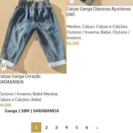
Calças Ganga Clássicas Ajustáveis
EMC
Menino
,
Calças
,
Calças e Calções
,
Outono / Inverno
,
Bebé
,
Outono /
Inverno
36.00
€
Calças Ganga Coração
SARABANDA
Outono / Inverno
,
Bebé Menina
,
Calças e Calções
,
Bebé
34.00
€
Ganga
18M
SARABANDA
1
2
3
4
5
6
→