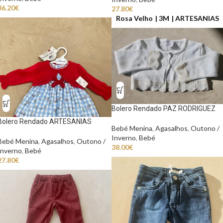
36.20
€
27.80
€
Rosa Velho
3M
ARTESANIAS
Bolero Rendado PAZ RODRIGUEZ
Bolero Rendado ARTESANIAS
Bebé Menina
,
Agasalhos
,
Outono /
Inverno
,
Bebé
Bebé Menina
,
Agasalhos
,
Outono /
38.00
€
Inverno
,
Bebé
27.80
€