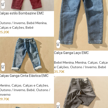
Calças estilo Bombazine EMC
Outono / Inverno
,
Bebé Menina
,
Calças e Calções
,
Bebé
25.20
€
Calça Ganga Laço EMC
Bebé Menina
,
Menina
,
Calças
,
Calça
e Calções
,
Outono / Inverno
,
Bebé
35.70
€
Calças Ganga Cinta Elástica EMC
Menino
,
Calças
,
Calças e Calções
,
Outono / Inverno
,
Bebé
,
Outono /
Inverno
29.70
€