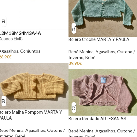
12M
18M
24M
3A
4A
Casaco EMC
Bolero Croché MARTA Y PAULA
Agasalhos
,
Conjuntos
Bebé Menina
,
Agasalhos
,
Outono /
26.90
€
Inverno
,
Bebé
39.90
€
Bolero Malha Pompom MARTA Y
PAULA
Bolero Rendado ARTESANIAS
Bebé Menina
,
Agasalhos
,
Outono /
Bebé Menina
,
Agasalhos
,
Outono /
Inverno
,
Bebé
Inverno
,
Bebé