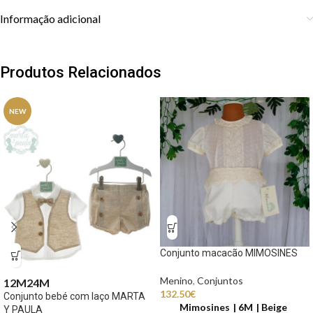
Informação adicional
Produtos Relacionados
NEW
Conjunto macacão MIMOSINES
Menino
,
Conjuntos
12M
24M
132.50
€
Conjunto bebé com laço MARTA
Mimosines
6M
Beige
Y PAULA