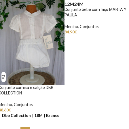
12M
24M
Conjunto bebé com laço MARTA Y
PAULA
Menino
,
Conjuntos
84.90
€
Conjunto camisa e calção DBB
COLLECTION
Menino
,
Conjuntos
48.60
€
Dbb Collection
18M
Branco