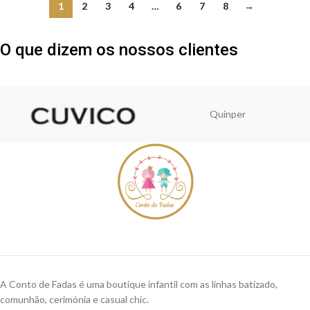
1
2
3
4
…
6
7
8
→
O que dizem os nossos clientes
Quinper
A Conto de Fadas é uma boutique infantil com as linhas batizado,
comunhão, cerimónia e casual chic.