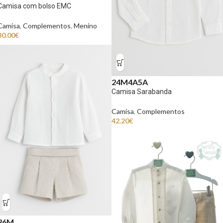
Camisa com bolso EMC
Camisa
,
Complementos
,
Menino
30.00
€
24M
4A
5A
Camisa Sarabanda
Camisa
,
Complementos
42.20
€
36M