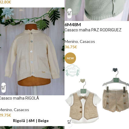
32.80
€
6M
48M
Casaco malha PAZ RODRIGUEZ
Menino
,
Casacos
36.75
€
NEW
Casaco malha RIGOLÃ
Menino
,
Casacos
29.75
€
Rigolã
6M
Beige