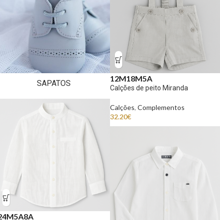
12M
18M
5A
SAPATOS
Calções de peito Miranda
Calções
,
Complementos
32.20
€
24M
5A
8A