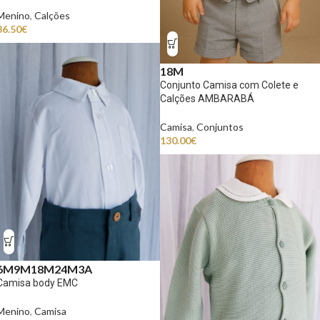
Menino
,
Calções
36.50
€
18M
Conjunto Camisa com Colete e
Calções AMBARABÁ
Camisa
,
Conjuntos
130.00
€
6M
9M
18M
24M
3A
Camisa body EMC
Menino
,
Camisa