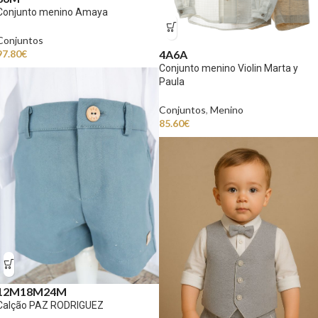
Conjunto menino Amaya
Conjuntos
97.80
€
4A
6A
Conjunto menino Violin Marta y
Paula
Conjuntos
,
Menino
85.60
€
12M
18M
24M
Calção PAZ RODRIGUEZ