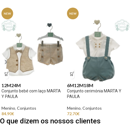
NEW
NEW
12M
24M
6M
12M
18M
Conjunto bebé com laço MARTA
Conjunto cerimónia MARTA Y
Y PAULA
PAULA
Menino
,
Conjuntos
Menino
,
Conjuntos
84.90
€
72.70
€
O que dizem os nossos clientes