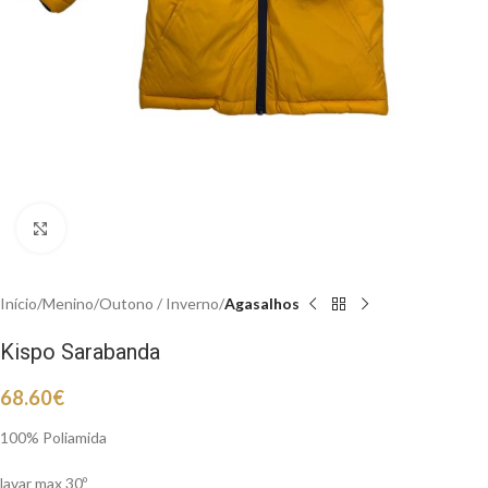
Clique para aumentar
Início
Menino
Outono / Inverno
Agasalhos
Kispo Sarabanda
68.60
€
100% Poliamida
lavar max 30º