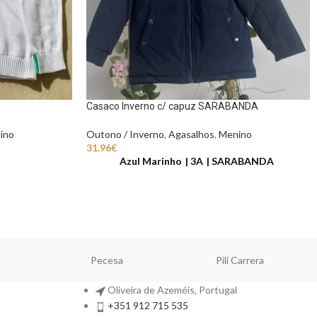
Casaco Inverno c/ capuz SARABANDA
ino
Outono / Inverno
,
Agasalhos
,
Menino
31.96
€
Azul Marinho
3A
SARABANDA
Pecesa
Pili Carrera
Oliveira de Azeméis, Portugal
+351 912 715 535