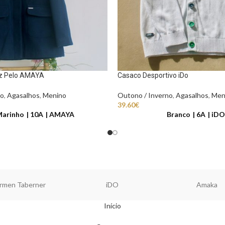
uz Pelo AMAYA
Casaco Desportivo iDo
no
,
Agasalhos
,
Menino
Outono / Inverno
,
Agasalhos
,
Men
39.60
€
Marinho
10A
AMAYA
Branco
6A
iDO
rmen Taberner
iDO
Amaka
Início