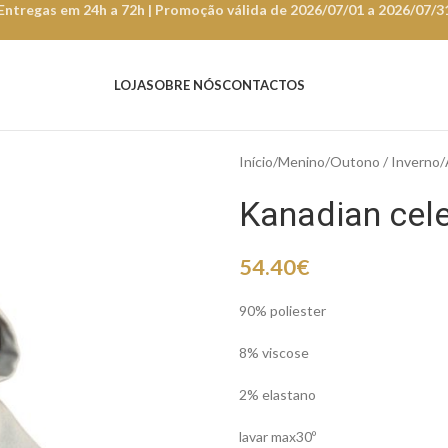
Entregas em 24h a 72h | Promoção válida de 2026/07/01 a 2026/07/3
LOJA
SOBRE NÓS
CONTACTOS
Início
Menino
Outono / Inverno
Kanadian cel
54.40
€
90% poliester
8% viscose
2% elastano
lavar max30º