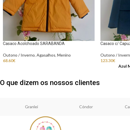
Casaco Acolchoado SARABANDA
Casaco c/ Cap
Outono / Inverno
,
Agasalhos
,
Menino
Outono / Inver
68.60
€
123.30
€
Azul 
O que dizem os nossos clientes
Granlei
Cóndor
Ca