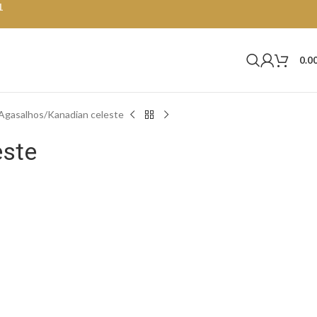
1
0.0
Agasalhos
Kanadian celeste
este