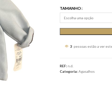
TAMANHO
3
pessoas estão a ver est
REF:
n.d.
Categoria:
Agasalhos