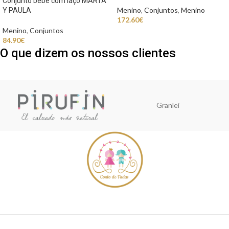
Conjunto bebé com laço MARTA
Menino
,
Conjuntos
,
Menino
Y PAULA
172.60
€
Menino
,
Conjuntos
84.90
€
O que dizem os nossos clientes
Granlei