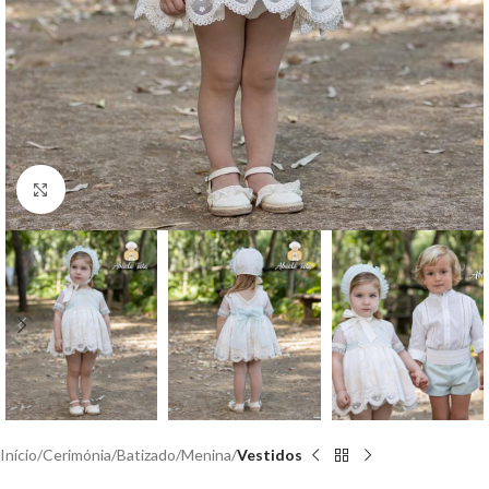
Clique para aumentar
Início
Cerimónia
Batizado
Menina
Vestidos