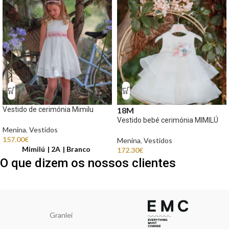
Vestido de cerimónia Mimilu
18M
Vestido bebé cerimónia MIMILÚ
Menina
,
Vestidos
157.00
€
Menina
,
Vestidos
Mimilú
2A
Branco
172.30
€
O que dizem os nossos clientes
Granlei