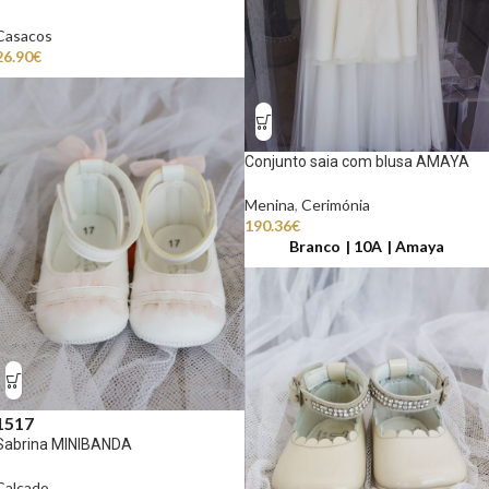
Casacos
26.90
€
Conjunto saia com blusa AMAYA
Menina
,
Cerimónia
190.36
€
Branco
10A
Amaya
15
17
Sabrina MINIBANDA
Calçado