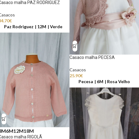
Casaco malha PAZ RODRIGUEZ
Casacos
34.70
€
Paz Rodriguez
12M
Verde
Casaco malha PECESA
Casacos
25.90
€
Pecesa
6M
Rosa Velho
3M
6M
12M
18M
Casaco malha RIGOLÃ