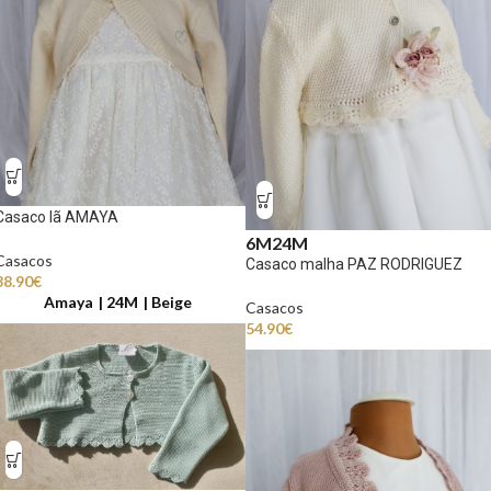
Casaco lã AMAYA
6M
24M
Casacos
Casaco malha PAZ RODRIGUEZ
38.90
€
Amaya
24M
Beige
Casacos
54.90
€