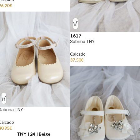
26.20
€
16
17
Sabrina TNY
Calçado
37.50
€
Sabrina TNY
Calçado
40.95
€
TNY
24
Beige