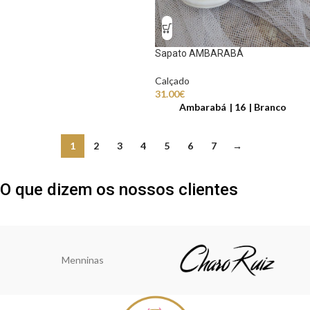
Sapato AMBARABÁ
Calçado
31.00
€
Ambarabá
16
Branco
1
2
3
4
5
6
7
→
O que dizem os nossos clientes
Menninas