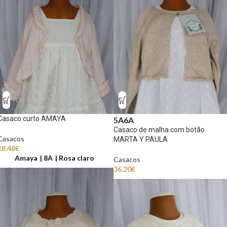
Casaco curto AMAYA
5A
6A
Casaco de malha com botão
Casacos
MARTA Y PAULA
18.48
€
Amaya
8A
Rosa claro
Casacos
36.20
€