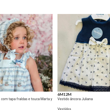
6M
12M
e com tapa fraldas e touca Marta y
Vestido âncora Juliana
Vestidos