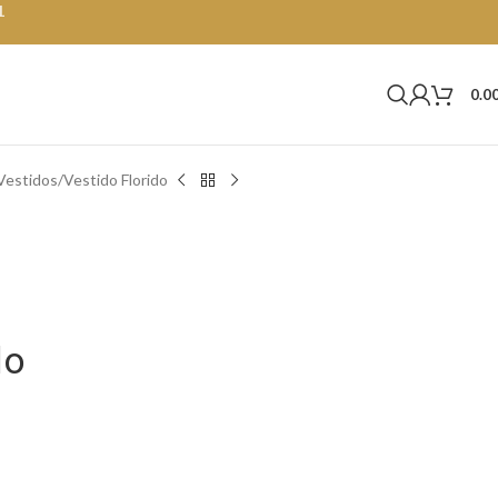
1
0.0
Vestidos
Vestido Florido
do