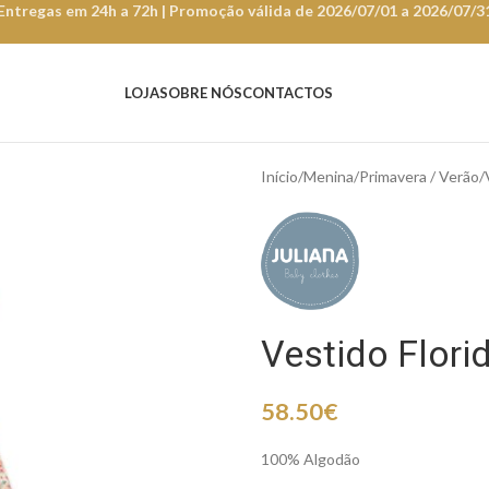
Entregas em 24h a 72h | Promoção válida de 2026/07/01 a 2026/07/3
LOJA
SOBRE NÓS
CONTACTOS
Início
Menina
Primavera / Verão
Vestido Flori
58.50
€
100% Algodão