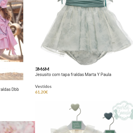
3M
6M
Jesusito com tapa fraldas Marta Y Paula
Vestidos
fraldas Dbb
61.20
€