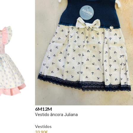
6M
12M
Vestido âncora Juliana
Vestidos
33.90
€