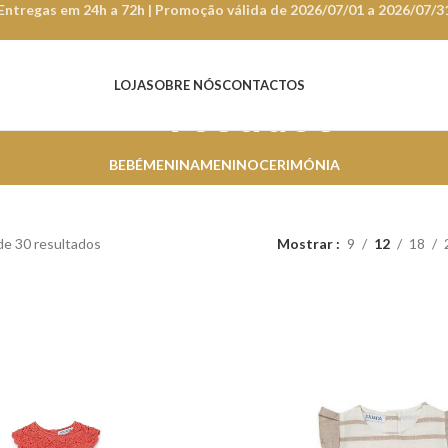
Entregas em 24h a 72h | Promoção válida de 2026/07/01 a 2026/07/3
LOJA
SOBRE NÓS
CONTACTOS
Vestidos
BEBÉ
MENINA
MENINO
CERIMÓNIA
de 30 resultados
Mostrar
9
12
18