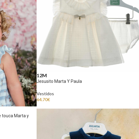
12M
Jesusito Marta Y Paula
Vestidos
64.70
€
e touca Marta y