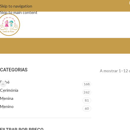
Skip to navigation
Skip to main content
CATEGORIAS
A mostrar 1–12 
Bebé
168
Cerimónia
262
Menina
81
Menino
60
FILTRAR POR PREÇO