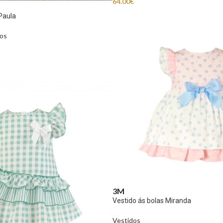
64.00
€
Paula
os
3M
Vestido ás bolas Miranda
Vestidos