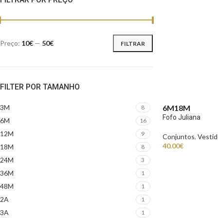
Preço:
10€
—
50€
FILTRAR
FILTER POR TAMANHO
6M
18M
3M
8
Fofo Juliana
6M
16
12M
9
Conjuntos
,
Vestid
40.00
€
18M
8
24M
3
36M
1
48M
1
2A
1
3A
1