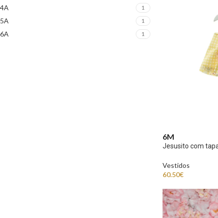
4A
1
5A
1
6A
1
6M
Jesusito com tapa
Vestidos
60.50
€