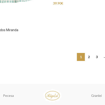
39.90
€
ados Miranda
1
2
3
Pecesa
Granlei