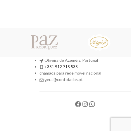
Oliveira de Azeméis, Portugal
+351 912 715 535
chamada para rede móvel nacional
geral@contofadas.pt