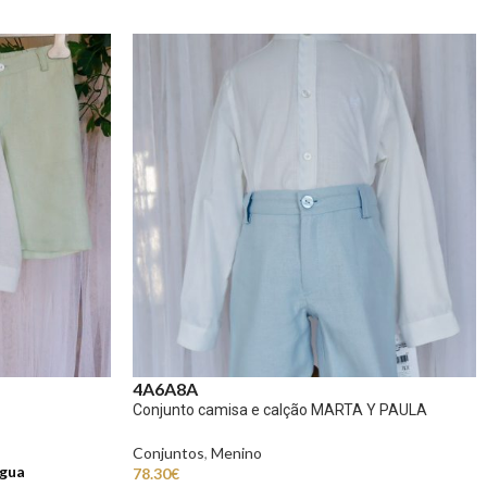
4A
6A
8A
Conjunto camisa e calção MARTA Y PAULA
Conjuntos
,
Menino
gua
78.30
€