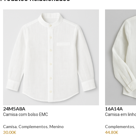
24M
5A
8A
16A
14A
Camisa com bolso EMC
Camisa em lin
Camisa
,
Complementos
,
Menino
Complementos
,
30.00
€
44.80
€