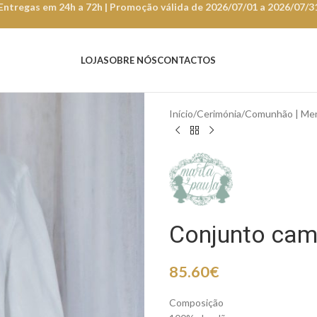
Entregas em 24h a 72h | Promoção válida de 2026/07/01 a 2026/07/3
LOJA
SOBRE NÓS
CONTACTOS
Início
Cerimónia
Comunhão | Men
Conjunto cam
85.60
€
Composição