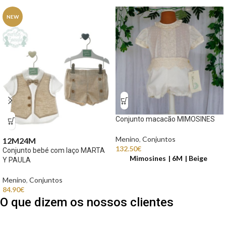
NEW
Conjunto macacão MIMOSINES
Menino
,
Conjuntos
12M
24M
132.50
€
Conjunto bebé com laço MARTA
Mimosines
6M
Beige
Y PAULA
Menino
,
Conjuntos
84.90
€
O que dizem os nossos clientes