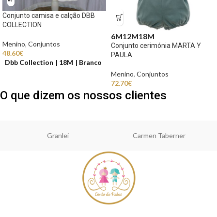
Conjunto camisa e calção DBB
COLLECTION
6M
12M
18M
Menino
,
Conjuntos
Conjunto cerimónia MARTA Y
48.60
€
PAULA
Dbb Collection
18M
Branco
Menino
,
Conjuntos
72.70
€
O que dizem os nossos clientes
Granlei
Carmen Taberner