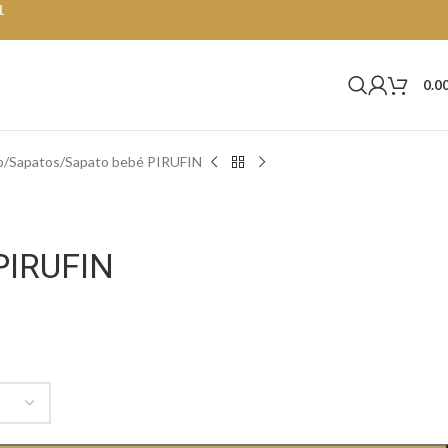
1
0.0
o
Sapatos
Sapato bebé PIRUFIN
PIRUFIN