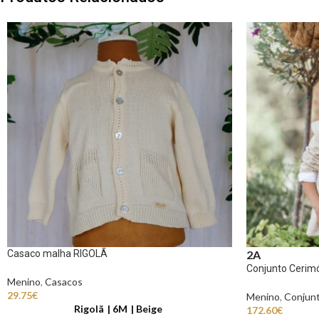
Casaco malha RIGOLÃ
2A
Conjunto Ceri
Menino
,
Casacos
29.75
€
Menino
,
Conjun
Rigolã
6M
Beige
172.60
€