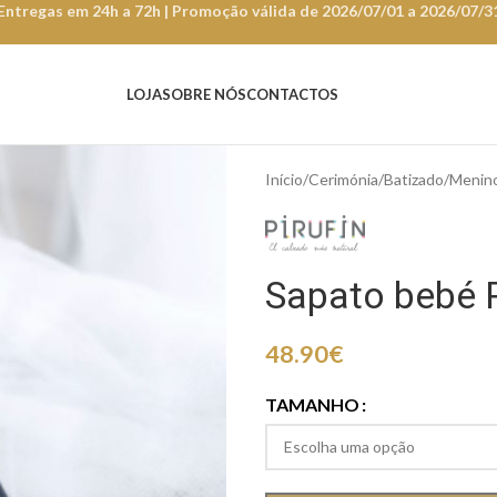
Entregas em 24h a 72h | Promoção válida de 2026/07/01 a 2026/07/3
LOJA
SOBRE NÓS
CONTACTOS
Início
Cerimónia
Batizado
Menin
Sapato bebé 
48.90
€
TAMANHO