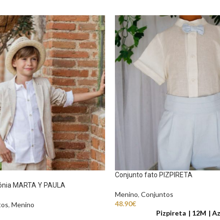
Conjunto fato PIZPIRETA
mónia MARTA Y PAULA
Menino
,
Conjuntos
48.90
€
tos
,
Menino
Pizpireta
12M
Az