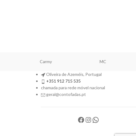
Carmy
MC
Oliveira de Azeméis, Portugal
+351 912 715 535
chamada para rede móvel nacional
geral@contofadas.pt