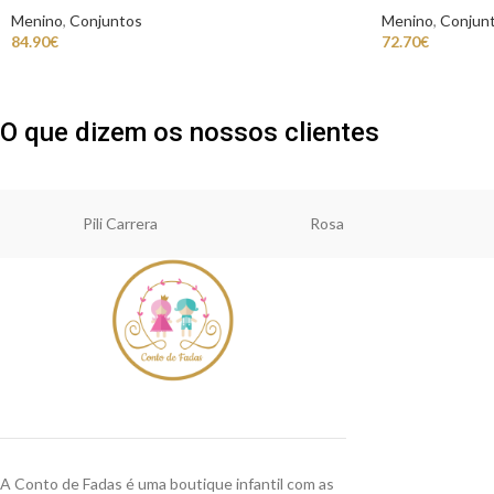
Menino
,
Conjuntos
Menino
,
Conjun
84.90
€
72.70
€
O que dizem os nossos clientes
Pili Carrera
Rosa
A Conto de Fadas é uma boutique infantil com as