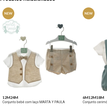
NEW
NEW
12M
24M
6M
12M
18M
Conjunto bebé com laço MARTA Y PAULA
Conjunto cerim