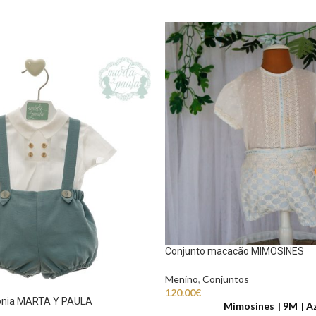
Conjunto macacão MIMOSINES
Menino
,
Conjuntos
120.00
€
ónia MARTA Y PAULA
Mimosines
9M
Az