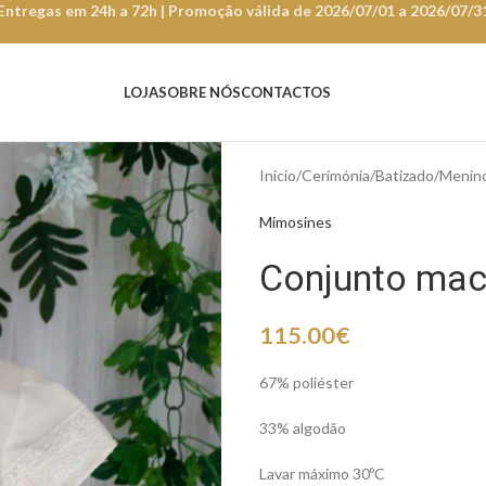
Entregas em 24h a 72h | Promoção válida de 2026/07/01 a 2026/07/3
LOJA
SOBRE NÓS
CONTACTOS
Início
Cerimónia
Batizado
Menin
Mimosines
Conjunto ma
115.00
€
67% poliéster
33% algodão
Lavar máximo 30ºC