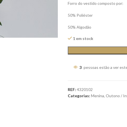
Forro do vestido composto por:
50% Poliéster
50% Algodão
1 em stock
3
pessoas estão a ver est
REF:
4320102
Categorias:
Menina
,
Outono / I