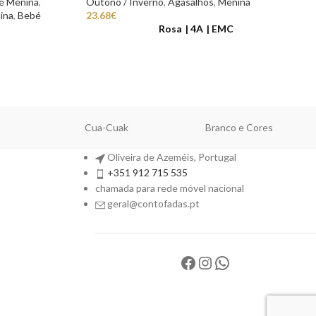
é Menina
,
Outono / Inverno
,
Agasalhos
,
Menina
ina
,
Bebé
23.68
€
Rosa
4A
EMC
Cua-Cuak
Branco e Cores
Oliveira de Azeméis, Portugal
+351 912 715 535
chamada para rede móvel nacional
geral@contofadas.pt