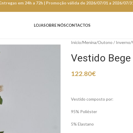
Entregas em 24h a 72h | Promoção válida de 2026/07/01 a 2026/07/3
LOJA
SOBRE NÓS
CONTACTOS
Início
Menina
Outono / Inverno
Vestido Beg
122.80
€
Vestido composto por:
95% Poliéster
5% Elastano