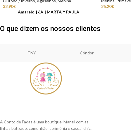
Outono / Inverno
,
Agasalhos
,
Menina
Menina
,
Primave
33.90
€
35.20
€
Amarelo
6A
MARTA Y PAULA
O que dizem os nossos clientes
TNY
Cóndor
A Conto de Fadas é uma boutique infantil com as
linhas batizado, comunhão, cerimónia e casual chic.