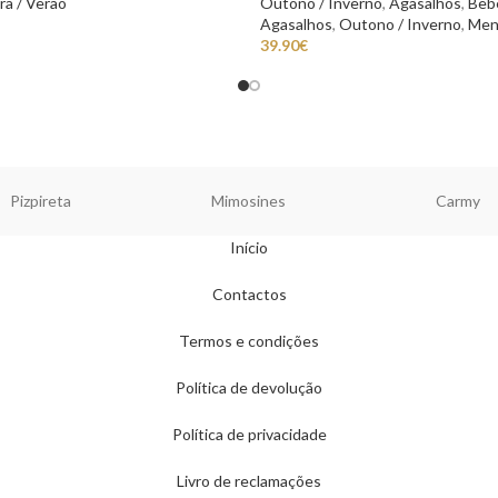
ra / Verão
Outono / Inverno
,
Agasalhos
,
Beb
Agasalhos
,
Outono / Inverno
,
Men
39.90
€
Pizpireta
Mimosines
Carmy
Início
Contactos
Termos e condições
Política de devolução
Política de privacidade
Livro de reclamações