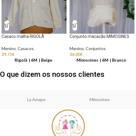
Casaco malha RIGOLÃ
Conjunto macacão MIMOSINES
Menino
,
Casacos
Menino
,
Conjuntos
29.75
€
36.00
€
Rigolã
6M
Beige
Mimosines
6M
Branco
O que dizem os nossos clientes
La Amapo
Mimosines