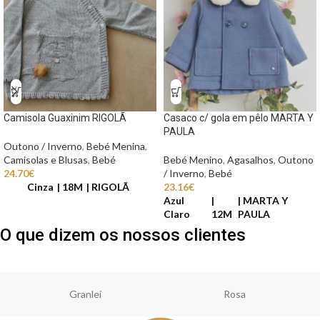
Camisola Guaxinim RIGOLÃ
Casaco c/ gola em pêlo MARTA Y
PAULA
Outono / Inverno
,
Bebé Menina
,
Camisolas e Blusas
,
Bebé
Bebé Menino
,
Agasalhos
,
Outono
24.70
€
/ Inverno
,
Bebé
Cinza
18M
RIGOLÃ
23.16
€
Azul
MARTA Y
Claro
12M
PAULA
O que dizem os nossos clientes
Granlei
Rosa