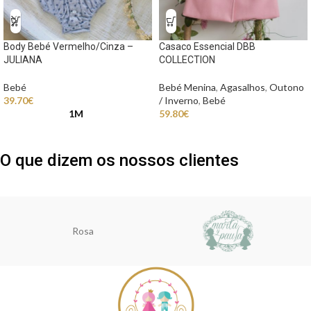
Body Bebé Vermelho/Cinza –
Casaco Essencial DBB
JULIANA
COLLECTION
Bebé
Bebé Menina
,
Agasalhos
,
Outono
39.70
€
/ Inverno
,
Bebé
1M
59.80
€
O que dizem os nossos clientes
Rosa