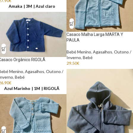
27.90
€
Amaka
3M
Azul claro
Casaco Malha Larga MARTA Y
PAULA
Bebé Menino
,
Agasalhos
,
Outono /
Inverno
,
Bebé
Casaco Orgânico RIGOLÃ
29.50
€
Bebé Menino
,
Agasalhos
,
Outono /
Inverno
,
Bebé
26.90
€
Azul Marinho
1M
RIGOLÃ