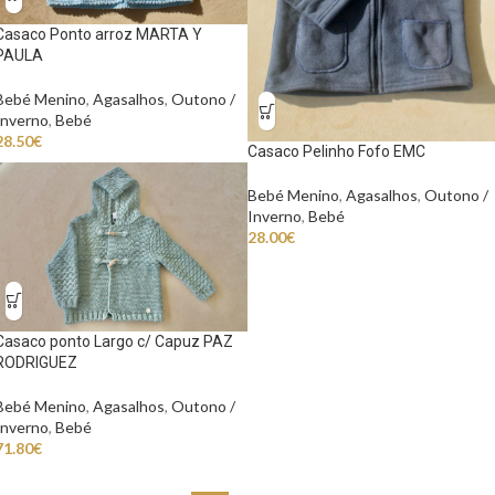
Casaco Ponto arroz MARTA Y
PAULA
Bebé Menino
,
Agasalhos
,
Outono /
Inverno
,
Bebé
28.50
€
Casaco Pelinho Fofo EMC
Bebé Menino
,
Agasalhos
,
Outono /
Inverno
,
Bebé
28.00
€
Casaco ponto Largo c/ Capuz PAZ
RODRIGUEZ
Bebé Menino
,
Agasalhos
,
Outono /
Inverno
,
Bebé
71.80
€