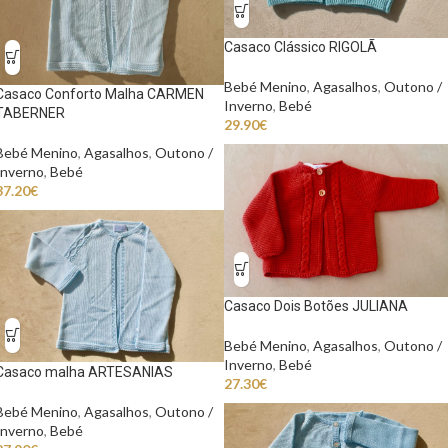
Casaco Clássico RIGOLÃ
Bebé Menino
,
Agasalhos
,
Outono /
Casaco Conforto Malha CARMEN
Inverno
,
Bebé
TABERNER
29.90
€
Bebé Menino
,
Agasalhos
,
Outono /
Inverno
,
Bebé
37.20
€
Casaco Dois Botões JULIANA
Bebé Menino
,
Agasalhos
,
Outono /
Inverno
,
Bebé
Casaco malha ARTESANIAS
27.30
€
Bebé Menino
,
Agasalhos
,
Outono /
Inverno
,
Bebé