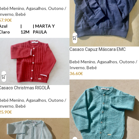
Bebé Menino
,
Agasalhos
,
Outono /
Inverno
,
Bebé
57.90
€
Azul
MARTA Y
Claro
12M
PAULA
Casaco Capuz Máscara EMC
Bebé Menino
,
Agasalhos
,
Outono /
Inverno
,
Bebé
36.60
€
Casaco Christmas RIGOLÃ
Bebé Menino
,
Agasalhos
,
Outono /
Inverno
,
Bebé
25.90
€