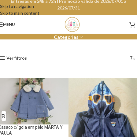
Entregas em 24h a 72h | Promoção válida de 2026/07/01 a
Skip to navigation
2026/07/31
Skip to main content
Agasalhos
MENU
Categorias
Ver filtros
Casaco c/ gola em pêlo MARTA Y
PAULA