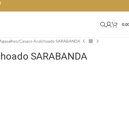
1
0.0
Agasalhos
Casaco Acolchoado SARABANDA
choado SARABANDA