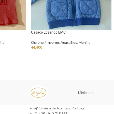
Casaco Losango EMC
ino
Outono / Inverno
,
Agasalhos
,
Menino
44.40
€
Minibanda
Oliveira de Azeméis, Portugal
+351 912 715 535