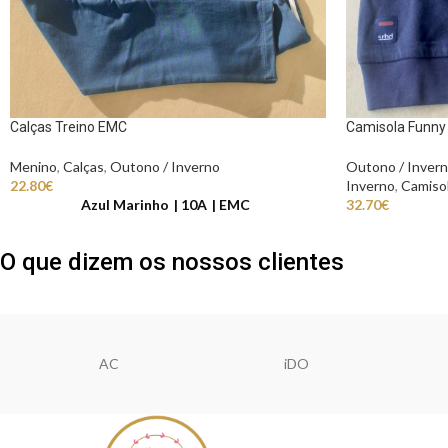
Calças Treino EMC
Camisola Funn
Menino
,
Calças
,
Outono / Inverno
Outono / Inver
22.80
€
Inverno
,
Camiso
Azul Marinho
10A
EMC
32.70
€
O que dizem os nossos clientes
AC
iDO