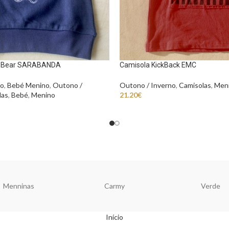
y Bear SARABANDA
Camisola KickBack EMC
no
,
Bebé Menino
,
Outono /
Outono / Inverno
,
Camisolas
,
Men
las
,
Bebé
,
Menino
21.20
€
Menninas
Carmy
Verde
Início