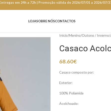
Entregas em 24h a 72h | Promoção válida de 2026/07/01 a 2026/07/3
LOJA
SOBRE NÓS
CONTACTOS
Início
Menino
Outono / Inverno
Casaco Acol
68.60
€
Casaco composto por:
Exterior:
100% Poliamida
Acolchoado: