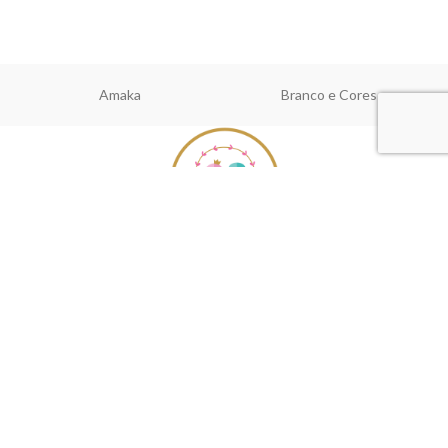
Amaka
Branco e Cores
A Conto de Fadas é uma boutique infantil com as linhas batizado,
comunhão, cerimónia e casual chic.
Início