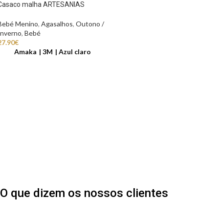
Casaco malha ARTESANIAS
Bebé Menino
,
Agasalhos
,
Outono /
Inverno
,
Bebé
27.90
€
Amaka
3M
Azul claro
O que dizem os nossos clientes