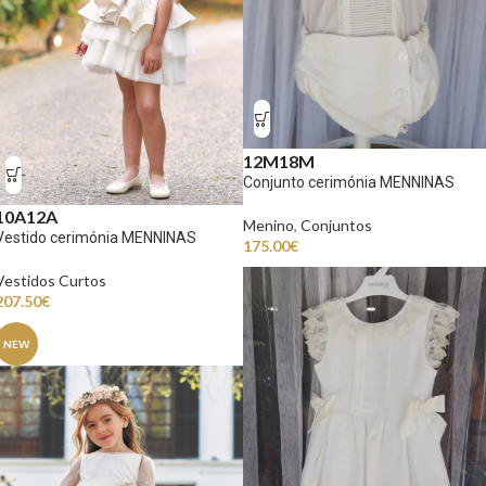
12M
18M
Conjunto cerimónia MENNINAS
10A
12A
Menino
,
Conjuntos
Vestido cerimónia MENNINAS
175.00
€
Vestidos Curtos
207.50
€
NEW