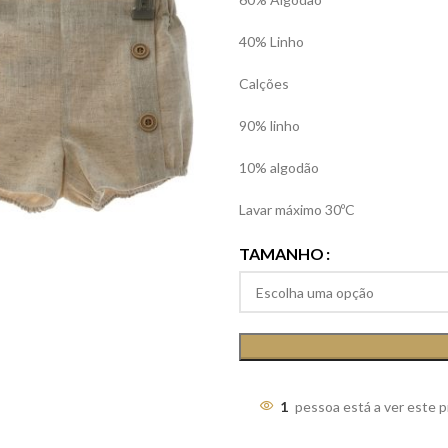
40% Linho
Calções
90% linho
10% algodão
Lavar máximo 30ºC
TAMANHO
1
pessoa está a ver este 