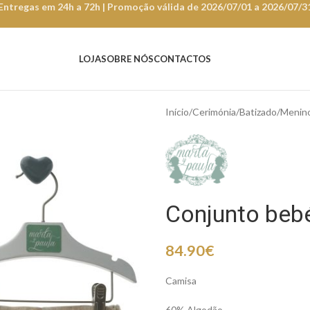
Entregas em 24h a 72h | Promoção válida de 2026/07/01 a 2026/07/3
LOJA
SOBRE NÓS
CONTACTOS
Início
Cerimónia
Batizado
Menin
Conjunto beb
84.90
€
Camisa
60% Algodão