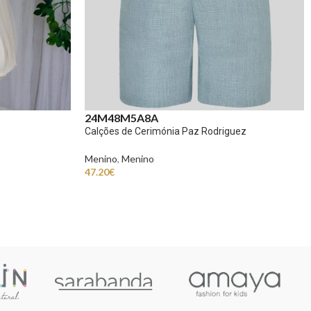
24M
48M
5A
8A
Calções de Cerimónia Paz Rodriguez
Menino
,
Menino
47.20
€