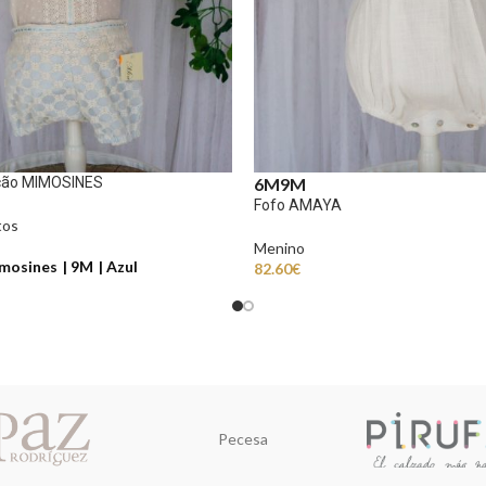
cão MIMOSINES
6M
9M
Fofo AMAYA
tos
Menino
mosines
9M
Azul
82.60
€
Pecesa