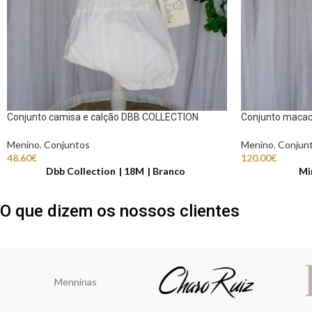
Conjunto camisa e calção DBB COLLECTION
Conjunto maca
Menino
,
Conjuntos
Menino
,
Conjun
48.60
€
120.00
€
Dbb Collection
18M
Branco
Mi
O que dizem os nossos clientes
Menninas