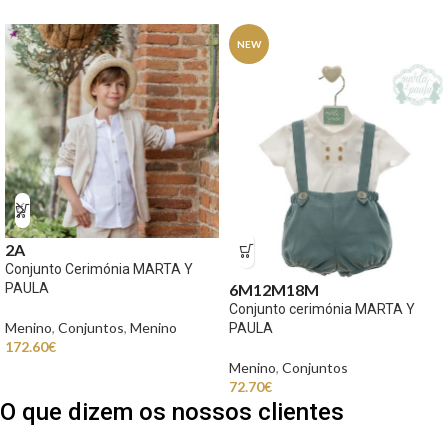
NEW
2A
Conjunto Cerimónia MARTA Y
PAULA
6M
12M
18M
Conjunto cerimónia MARTA Y
Menino
,
Conjuntos
,
Menino
PAULA
172.60
€
Menino
,
Conjuntos
72.70
€
O que dizem os nossos clientes