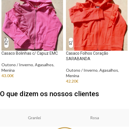
Casaco Bolinhas c/ Capuz EMC
Casaco Folhos Coração
SARABANDA
Outono / Inverno
,
Agasalhos
,
Menina
Outono / Inverno
,
Agasalhos
,
43.00
€
Menina
42.20
€
O que dizem os nossos clientes
Granlei
Rosa