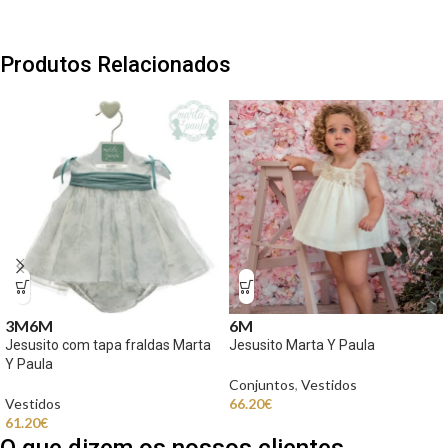
Produtos Relacionados
3M
6M
6M
Jesusito com tapa fraldas Marta
Jesusito Marta Y Paula
Y Paula
Conjuntos
,
Vestidos
Vestidos
66.20
€
61.20
€
O que dizem os nossos clientes