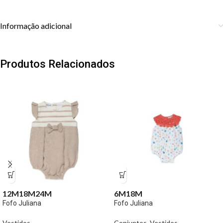
Informação adicional
Produtos Relacionados
12M
18M
24M
6M
18M
Fofo Juliana
Fofo Juliana
Vestidos
Conjuntos
,
Vestidos