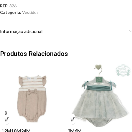
REF:
326
Categoria:
Vestidos
Informação adicional
Produtos Relacionados
12M
18M
24M
3M
6M