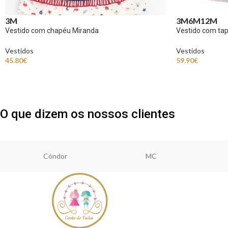
3M
3M
6M
12M
Vestido com chapéu Miranda
Vestido com tap
Vestidos
Vestidos
45.80
€
59.90
€
O que dizem os nossos clientes
Cóndor
MC