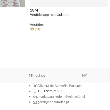
18M
Vestido laço rosa Juliana
Vestidos
39.70
€
Mimosines
TNY
Oliveira de Azeméis, Portugal
+351 912 715 535
chamada para rede móvel nacional
geral@contofadas.pt