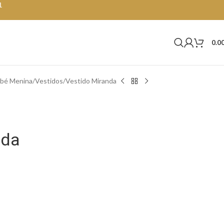
1
0.0
bé Menina
Vestidos
Vestido Miranda
nda