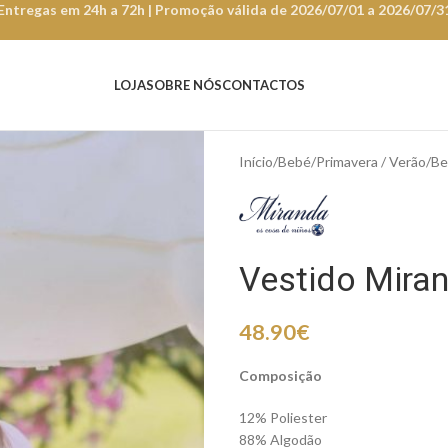
Entregas em 24h a 72h | Promoção válida de 2026/07/01 a 2026/07/3
LOJA
SOBRE NÓS
CONTACTOS
Início
Bebé
Primavera / Verão
Be
Vestido Mira
48.90
€
Composição
12% Poliester
88% Algodão