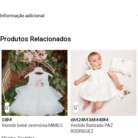
Informação adicional
Produtos Relacionados
18M
6M
24M
36M
48M
Vestido bebé cerimónia MIMILÚ
Vestido Batizado PAZ
RODRIGUEZ
Menina
,
Vestidos