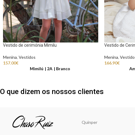
Vestido de cerimónia Mimilu
Vestido de Cer
Menina
,
Vestidos
Menina
,
Vestido
157.00
€
166.90
€
Mimilú
2A
Branco
Am
O que dizem os nossos clientes
Quinper