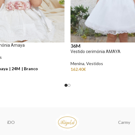
imónia Amaya
36M
Vestido cerimónia AMAYA
s
Menina
,
Vestidos
aya
24M
Branco
162.40
€
iDO
Carmy