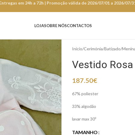
Entregas em 24h a 72h | Promoção válida de 2026/07/01 a 2026/07/3
LOJA
SOBRE NÓS
CONTACTOS
Início
Cerimónia
Batizado
Menin
Vestido Rosa
187.50
€
67% poliester
33% algodão
lavar max 30º
TAMANHO