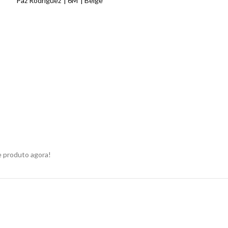
Paz Rodriguez
6M
Beige
e produto agora!