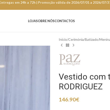
Entregas em 24h a 72h | Promoção válida de 2026/07/01 a 2026/07/3
LOJA
SOBRE NÓS
CONTACTOS
Início
Cerimónia
Batizado
Menin
Vestido com t
RODRIGUEZ
146.90
€