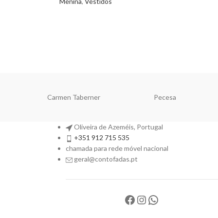
Menina
,
Vestidos
Carmen Taberner
Pecesa
Oliveira de Azeméis, Portugal
+351 912 715 535
chamada para rede móvel nacional
geral@contofadas.pt