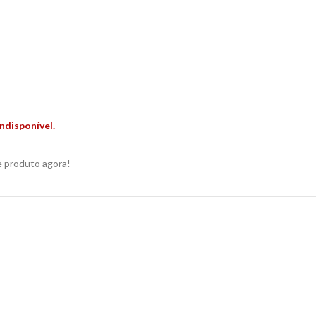
ndisponível.
e produto agora!