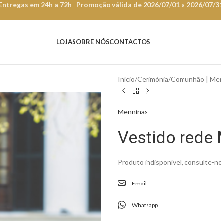
Entregas em 24h a 72h | Promoção válida de 2026/07/01 a 2026/07/3
LOJA
SOBRE NÓS
CONTACTOS
Início
Cerimónia
Comunhão | Men
Menninas
Vestido red
Produto indisponível, consulte-no
Email
Whatsapp