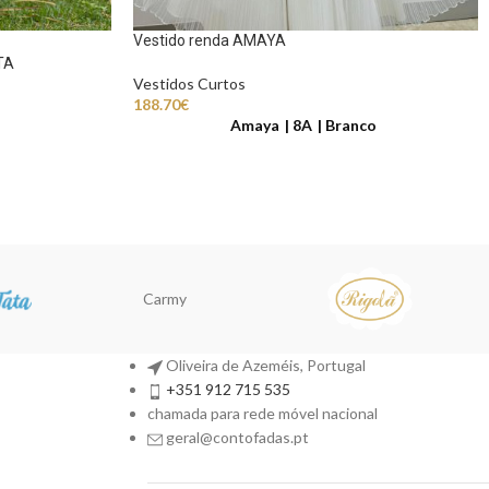
Vestido renda AMAYA
TA
Vestidos Curtos
188.70
€
Amaya
8A
Branco
Carmy
Oliveira de Azeméis, Portugal
+351 912 715 535
chamada para rede móvel nacional
geral@contofadas.pt