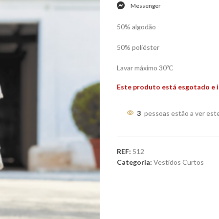
Messenger
50% algodão
50% poliéster
Lavar máximo 30ºC
Este produto está esgotado e i
3
pessoas estão a ver est
REF:
512
Categoria:
Vestidos Curtos