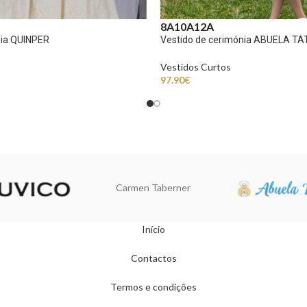
8A
10A
12A
nia QUINPER
Vestido de cerimónia ABUELA TA
s
Vestidos Curtos
97.90
€
Carmen Taberner
Início
Contactos
Termos e condições