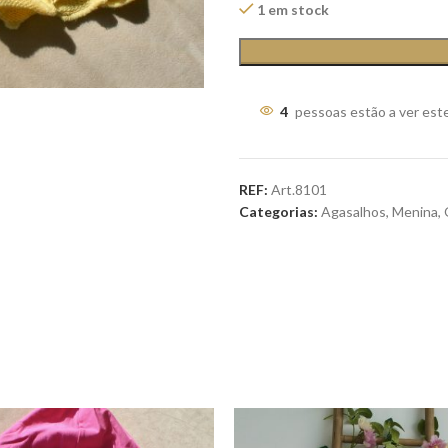
1 em stock
4
pessoas estão a ver est
REF:
Art.8101
Categorias:
Agasalhos
,
Menina
,