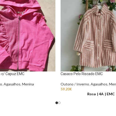
s c/ Capuz EMC
Casaco Pelo Riscado EMC
no
,
Agasalhos
,
Menina
Outono / Inverno
,
Agasalhos
,
Men
59.20
€
Rosa
4A
EMC