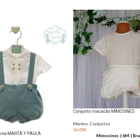
Conjunto macacão MIMOSINES
Menino
,
Conjuntos
36.00
€
ónia MARTA Y PAULA
Mimosines
6M
Bra