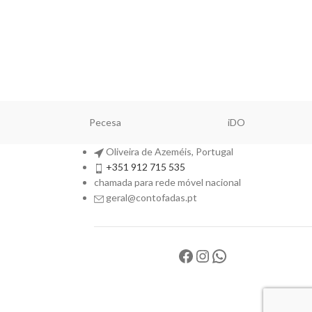
Pecesa
iDO
Oliveira de Azeméis, Portugal
+351 912 715 535
chamada para rede móvel nacional
geral@contofadas.pt