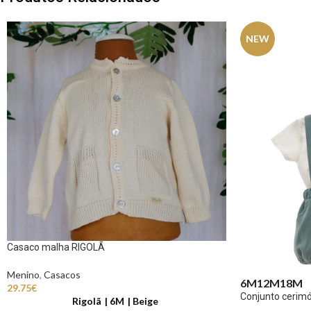
NEW
Casaco malha RIGOLÃ
Menino
,
Casacos
6M
12M
18M
29.75
€
Conjunto cerim
Rigolã
6M
Beige