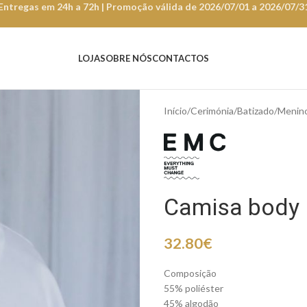
Entregas em 24h a 72h | Promoção válida de 2026/07/01 a 2026/07/3
LOJA
SOBRE NÓS
CONTACTOS
Início
Cerimónia
Batizado
Menin
Camisa body
32.80
€
Composição
55% poliéster
45% algodão