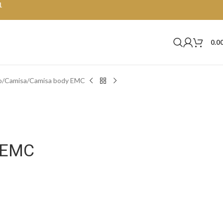
1
0.0
o
Camisa
Camisa body EMC
 EMC