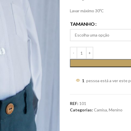
Lavar máximo 30ºC
TAMANHO
1
pessoa está a ver este 
REF:
101
Categorias:
Camisa
,
Menino