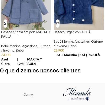
Casaco c/ gola em pêlo MARTA Y
Casaco Orgânico RIGOLÃ
PAULA
Bebé Menino
,
Agasalhos
,
Outono
Bebé Menino
,
Agasalhos
,
Outono
/ Inverno
,
Bebé
/ Inverno
,
Bebé
26.90
€
23.16
€
Azul Marinho
1M
RIGOLÃ
Azul
MARTA Y
Claro
12M
PAULA
O que dizem os nossos clientes
Carmy