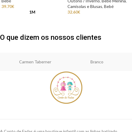
Bebé
Outono / Inverno
,
Bebé Menina
,
39.70
€
Camisolas e Blusas
,
Bebé
1M
32.60
€
O que dizem os nossos clientes
Carmen Taberner
Branco
A Conto de Fadas é uma boutique infantil com as linhas batizado,