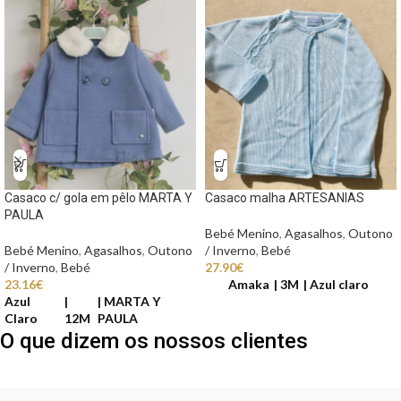
Casaco c/ gola em pêlo MARTA Y
Casaco malha ARTESANIAS
PAULA
Bebé Menino
,
Agasalhos
,
Outono
Bebé Menino
,
Agasalhos
,
Outono
/ Inverno
,
Bebé
/ Inverno
,
Bebé
27.90
€
23.16
€
Amaka
3M
Azul claro
Azul
MARTA Y
Claro
12M
PAULA
O que dizem os nossos clientes