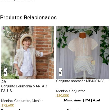
Produtos Relacionados
Conjunto macacão MIMOSINES
2A
Conjunto Cerimónia MARTA Y
Menino
,
Conjuntos
PAULA
120.00
€
Mimosines
9M
Azul
Menino
,
Conjuntos
,
Menino
172.60
€