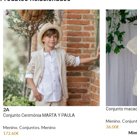
Conjunto maca
2A
Conjunto Cerimónia MARTA Y PAULA
Menino
,
Conjun
36.00
€
Menino
,
Conjuntos
,
Menino
Mim
172.60
€