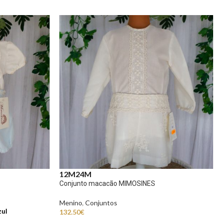
12M
24M
Conjunto macacão MIMOSINES
Menino
,
Conjuntos
ul
132.50
€