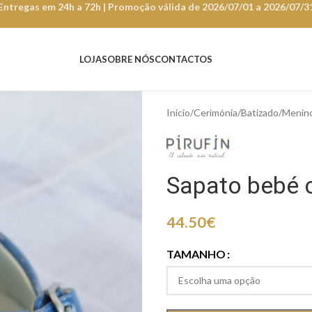
Entregas em 24h a 72h | Promoção válida de 2026/07/01 a 2026/07/3
LOJA
SOBRE NÓS
CONTACTOS
Início
Cerimónia
Batizado
Menin
Sapato bebé 
44.50
€
TAMANHO