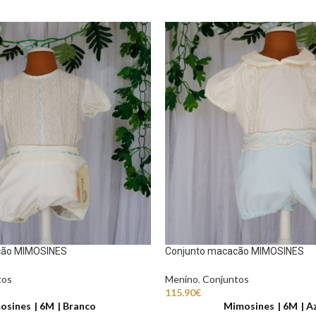
cão MIMOSINES
Conjunto macacão MIMOSINES
tos
Menino
,
Conjuntos
115.90
€
osines
6M
Branco
Mimosines
6M
Az